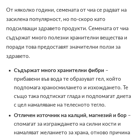
От няколко години, семената от чиа се радват на
засилена популярност, но по-скоро като
подсилващи здравето продукти. Семената от чиа
съдържат много полезни хранителни вещества и
поради това предоставят значителни ползи за
здравето.
Съдържат много хранителни фибри
–
прибавени във вода те образуват гел, който
подпомага храносмилането и изхождането. Те
също така подтискат глада и подпомагат диета
с цел намаляване на телесното тегло.
Отличен източник на калций, магнезий и бор
–
спомагат за изграждането на силни кости и
намаляват желанието за храна, отново причина