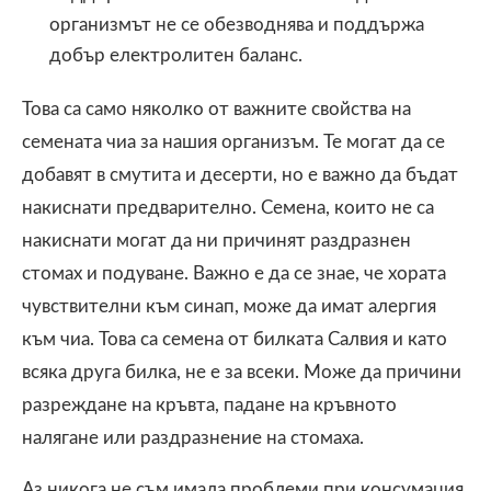
организмът не се обезводнява и поддържа
добър електролитен баланс.
Това са само няколко от важните свойства на
семената чиа за нашия организъм. Те могат да се
добавят в смутита и десерти, но е важно да бъдат
накиснати предварително. Семена, които не са
накиснати могат да ни причинят раздразнен
стомах и подуване. Важно е да се знае, че хората
чувствителни към синап, може да имат алергия
към чиа. Това са семена от билката Салвия и като
всяка друга билка, не е за всеки. Може да причини
разреждане на кръвта, падане на кръвното
налягане или раздразнение на стомаха.
Аз никога не съм имала проблеми при консумация