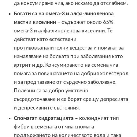
да консумираме чиа, ако искаме да отслабнем.
Богати са на омега-3 и
алфа-линоленова
мастни киселини
– съдържат около 65%
омега-3 и алфа-линоленова киселини. Те
действат като естествени
противовъзпалителни вещества и помагат за
намаляване на болката при заболявания като
артрит и др. Консумирането на семена чиа
помага за повишаването на добрия холестерол
и за предпазване от сърдечно заболяване.
Полезни са за добро умствено
съсредоточаване и се борят срещу депресията
и депресивните състояния.
Спомагат хидратацията – к
олоидният тип
фибри в семената от чиа спомага
поддържането на количеството вода и така