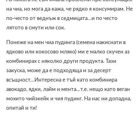
на чиа, но мога да кажа, че рядко я консумирам. Не
по-често от веднъж в седмицата…и по често
лятото в смути или сок.
Понеже на мен чиа пудинга (семена накиснати в
ядково или кокосово мляко) ми е малко скучен аз
комбинирах с няколко други продукта. Тази
закуска, може да е подходяща и за десерт
всъщност…Интересна е тъй като комбинира
авокадо, ядки, лайм и мента…т.е. нещо като веган
мохито чийзкейк и чия пудинг. На нас ни допадна,
опитай и ти!