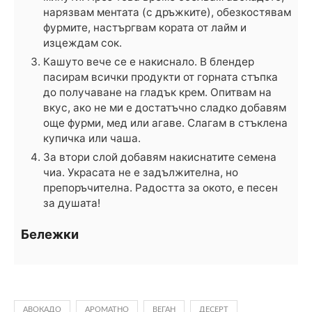
нарязвам ментата (с дръжките), обезкостявам
фурмите, настъргвам кората от лайм и
изцеждам сок.
Кашуто вече се е накиснало. В блендер
пасирам всички продукти от горната стъпка
до получаване на гладък крем. Опитвам на
вкус, ако не ми е достатъчно сладко добавям
още фурми, мед или агаве. Слагам в стъклена
купичка или чаша.
За втори слой добавям накиснатите семена
чиа. Украсата не е задължителна, но
препоръчителна. Радостта за окото, е песен
за душата!
Бележки
АВОКАДО
АРОМАТНО
ВЕГАН
ДЕСЕРТ