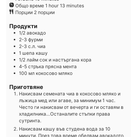
hour
minutes
Общо време
1
hour
13
minutes
Порции
2
порции
Продукти
1/2
авокадо
2-3
фурми
2-3
с.л.
чиа
1
шепа
кашу
1/2
лайм
сок и настъргана кора
4-5
стръка
прясна мента
100
мл
кокосово мляко
Приготвяне
Накисвам семената чиа в кокосово мляко и
лъжица мед или агаве, за минимум 1 час.
Често ги накисвам от вечерта и ги оставям в
хладилника…Останалите стъпки права
сутринта.
Накисвам кашу във студена вода за 10
минути. През това време обелвам авокадото,