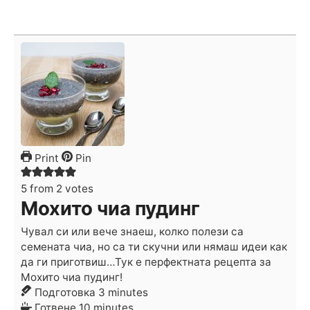
Print
Pin
5
from
2
votes
Мохито чиа пудинг
Чувал си или вече знаеш, колко полези са
семената чиа, но са ти скучни или нямаш идеи как
да ги приготвиш…Тук е перфектната рецепта за
Мохито чиа пудинг!
minutes
Подготовка
3
minutes
minutes
Готвене
10
minutes