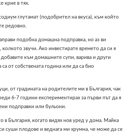
е крие в тях.
диум глутамат (подобрител на вкуса), към който
те редовно.
аправи подобна домашна подправка, но аз ви
 колкото звучи. Ако инвестирате времето да си я
я добавите към домашните супи, варива и други
 са от собствената година или да са био
уци, от градината на родителите ми в България, чак
еди 6-7 години експериментирах за първи път да я
пени подправки или бульони.
 в България, когато видях нов уред у дома. Майка
си суши плодове и веднага ми хрумна, че може да се