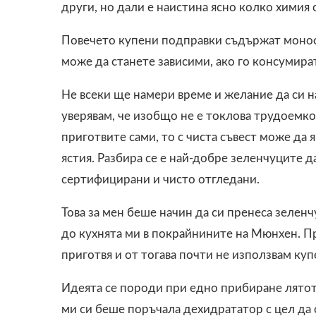
други, но дали е наистина ясно колко химия с
Повечето купени подправки съдържат моносо
може да станете зависими, ако го консумира
Не всеки ще намери време и желание да си н
уверявам, че изобщо не е токлова трудоемко,
приготвите сами, то с чиста съвест може да 
ястия. Разбира се е най-добре зеленчуците да
сертифицирани и чисто отгледани.
Това за мен беше начин да си пренеса зеленч
до кухнята ми в покрайнините на Мюнхен. Пр
приготвя и от тогава почти не използвам ку
Идеята се породи при едно прибиране лятото
ми си беше поръчала дехидрататор с цел да 