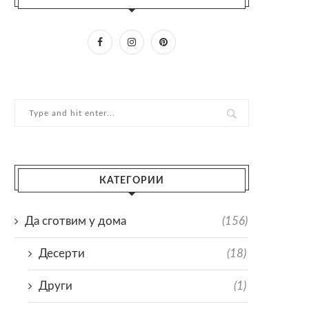
КАТЕГОРИИ
Да сготвим у дома
(156)
Десерти
(18)
Други
(1)