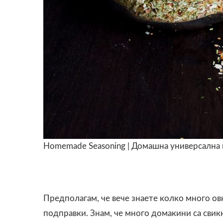
Homemade Seasoning | Домашна универсална
Предполагам, че вече знаете колко много о
подправки. Знам, че много домакини са свик