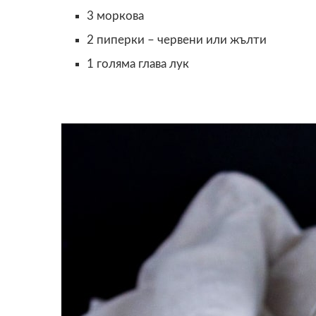
3 моркова
2 пиперки – червени или жълти
1 голяма главa лук