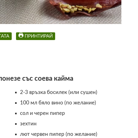
ТАТА
ПРИНТИРАЙ
лонезе със соева кайма
2-3 връзка босилек (или сушен)
100 мл бяло вино (по желание)
сол и черен пипер
зехтин
лют червен пипер (по желание)