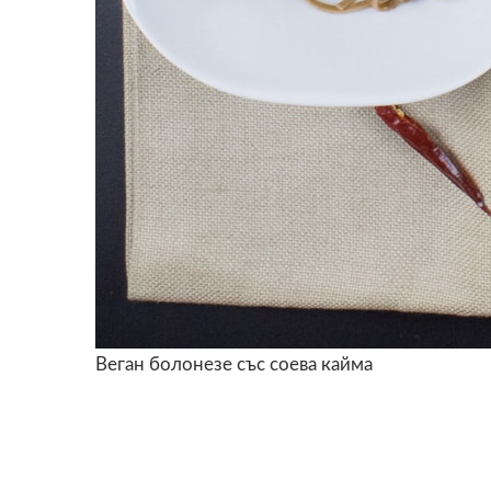
Веган болонезе със соева кайма