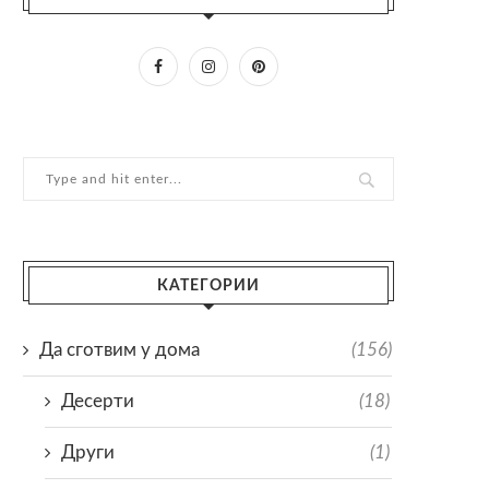
КАТЕГОРИИ
Да сготвим у дома
(156)
Десерти
(18)
Други
(1)