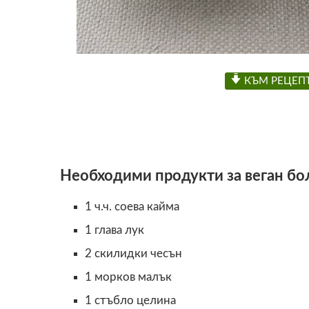
КЪМ РЕЦЕП
Необходими продукти за веган бо
1 ч.ч. соева кайма
1 глава лук
2 скилидки чесън
1 морков малък
1 стъбло целина