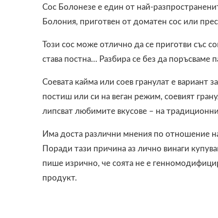
Сос Болонезе е един от най-разпространените
Болония, приготвен от доматен сос или пре
Този сос може отлично да се приготви със со
става постна… Разбира се без да поръсваме п
Соевата кайма или соев гранулат е вариант з
постиш или си на веган режим, соевият грану
липсват любимите вкусове – на традиционн
Има доста различни мнения по отношение на
Поради тази причина аз лично винаги купувам
пише изрично, че соята не е генномодифици
продукт.