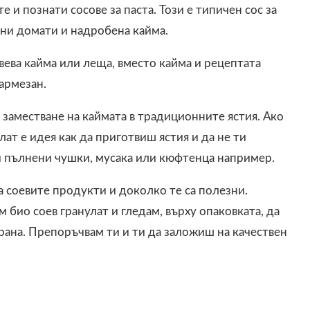
 и познати сосове за паста. Този е типичен сос за
сни домати и надробена кайма.
вева кайма или леща, вместо кайма и рецептата
армезан.
а заместване на каймата в традиционните ястия. Ако
лат е идея как да приготвиш ястия и да не ти
и пълнени чушки, мусака или кюфтенца например.
 соевите продукти и доколко те са полезни.
 био соев гранулат и гледам, върху опаковката, да
рана. Препоръчвам ти и ти да заложиш на качествен