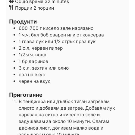
minutes
Общо време
32
minutes
Порции
2
порции
Продукти
600-700
г
кисело зеле
нарязано
1
ч.ч.
бял боб сварен
или от консерва
1
глава
лук
или 1/2 стрък праз лук
2
с.л.
червен пипер
1/2
ч.ч.
вода
1
бр
дафинов
3
с.л.
зехтин
или олио
сол
на вкус
черен
на вкус
Приготвяне
В тенджера или дълбок тиган загрявам
олиото и добавям да загрее. Добавям лук
нарязан на ситно и киселото зеле и
задушавам за около 10 минути. Слагам
дафинов лист, доливам малко вода и
задушавам още 10 минути.