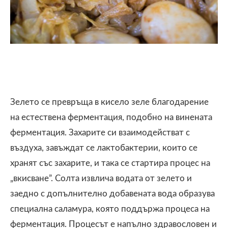
Зелето се превръща в кисело зеле благодарение
на естествена ферментация, подобно на винената
ферментация. Захарите си взаимодействат с
въздуха, завъждат се лактобактерии, които се
хранят със захарите, и така се стартира процес на
„вкисване”. Солта извлича водата от зелето и
заедно с допълнително добавената вода образува
специална саламура, която поддържа процеса на
ферментация. Процесът е напълно здравословен и