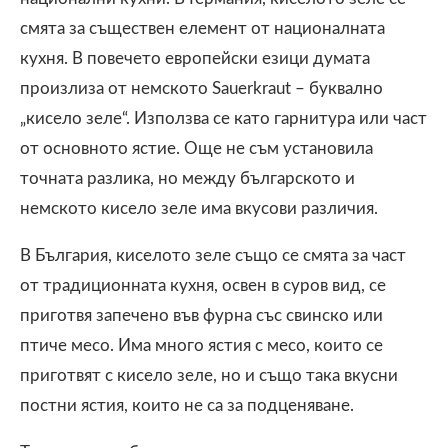
смята за съществен елемент от националната
кухня. В повечето европейски езици думата
произлиза от немското Sauerkraut – буквално
„кисело зеле“. Използва се като гарнитура или част
от основното ястие. Още не съм установила
точната разлика, но между българското и
немското кисело зеле има вкусови различия.
В България, киселото зеле също се смята за част
от традиционната кухня, освен в суров вид, се
приготвя запечено във фурна със свинско или
птиче месо. Има много ястия с месо, които се
приготвят с кисело зеле, но и също така вкусни
постни ястия, които не са за подценяване.