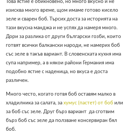
Това ястие е обикновено, но много вкусно и не
изисква много време, щом имаме готово кисело
зеле и сварен боб. Търсих доста за историята на
тази вкусна манджа и не успях да намеря много.
Дори за разлика от други български гозби, които
готвят всички балкански народи, не намерих боб
със зеле в такъв вариант. В словенската кухня има
супа например, а в някои райони Германия има
подобно ястие с наденица, но вкуса е доста
различен.
Много често, когато готвя боб оставям малко в
хладилника за салата, за
хумус (пастет) от боб
или
за боб със зеле. Друг бърз вариант да сготвим
бърз боб със зеле да ползване консервиран бял
боб.