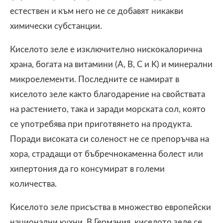
естествен и към него не се добавят никакви
химически субстанции.
Киселото зеле е изключително нискокалорична
храна, богата на витамини (A, B, C и K) и минерални
микроелементи. Последните се намират в
киселото зеле както благодарение на свойствата
на растението, така и заради морската сол, която
се употребява при приготвянето на продукта.
Поради високата си соленост не се препоръчва на
хора, страдащи от бъбречнокаменна болест или
хипертония да го консумират в големи
количества.
Киселото зеле присъства в множество европейски
национални кухни. В Германия, киселото зеле се