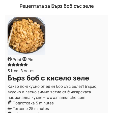
Рецептата за Бърз боб със зеле
Print
Pin
5
from
3
votes
Бърз боб с кисело зеле
Какво по-вкусно от един боб със зеле?! Бързо,
вкусно и лесно зимно ястие от българската
национална кухня – www.mamunche.com
minutes
Подготовка
5
minutes
minutes
Готвене
25
minutes