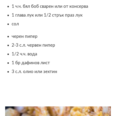
1 ч.ч. бял боб сварен или от консерва
1 глава лук или 1/2 стрък праз лук
сол
черен пипер
2-3 с.л. червен пипер
1/2 ч.ч. вода
1 бр дафинов лист
3 с.л. олио или зехтин