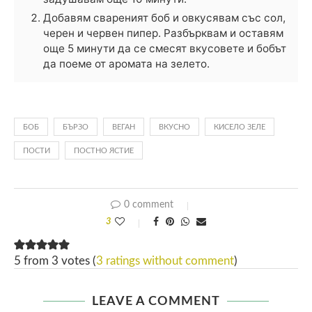
Добавям свареният боб и овкусявам със сол,
черен и червен пипер. Разбърквам и оставям
още 5 минути да се смесят вкусовете и бобът
да поеме от аромата на зелето.
БОБ
БЪРЗО
ВЕГАН
ВКУСНО
КИСЕЛО ЗЕЛЕ
ПОСТИ
ПОСТНО ЯСТИЕ
0 comment
3
5 from 3 votes (
3 ratings without comment
)
LEAVE A COMMENT