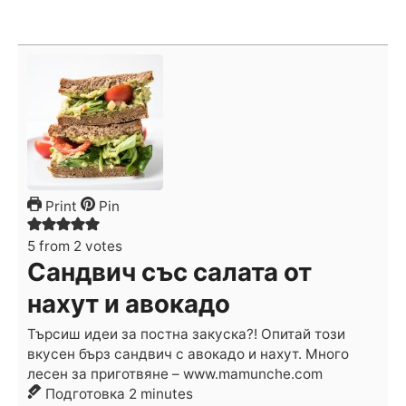
Print
Pin
5
from
2
votes
Сандвич със салата от
нахут и авокадо
Търсиш идеи за постна закуска?! Опитай този
вкусен бърз сандвич с авокадо и нахут. Много
лесен за приготвяне – www.mamunche.com
minutes
Подготовка
2
minutes