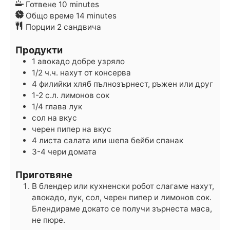
minutes
Готвене
10
minutes
minutes
Общо време
14
minutes
Порции
2
сандвича
Продукти
1
авокадо
добре узряло
1/2
ч.ч.
нахут
от консерва
4
филийки хляб
пълнозърнест, ръжен или друг
1-2
с.л.
лимонов сок
1/4
глава
лук
сол
на вкус
черен пипер
на вкус
4
листа
салата
или шепа бейби спанак
3-4
чери домата
Приготвяне
В блендер или кухненски робот слагаме нахут,
авокадо, лук, сол, черен пипер и лимонов сок.
Блендираме докато се получи зърнеста маса,
не пюре.