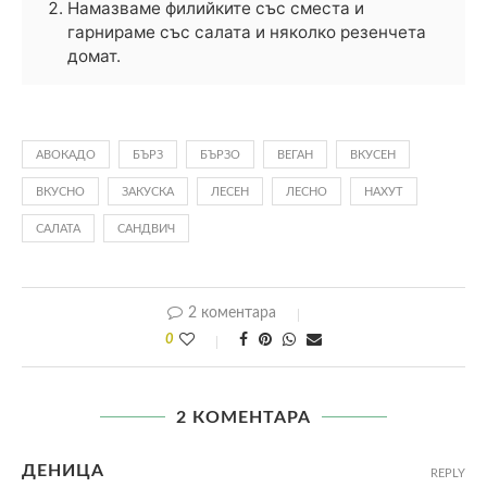
Намазваме филийките със сместа и
гарнираме със салата и няколко резенчета
домат.
АВОКАДО
БЪРЗ
БЪРЗО
ВЕГАН
ВКУСЕН
ВКУСНО
ЗАКУСКА
ЛЕСЕН
ЛЕСНО
НАХУТ
САЛАТА
САНДВИЧ
2 коментара
0
2 КОМЕНТАРА
ДЕНИЦА
REPLY