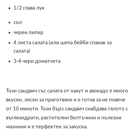
1/2 глава лук
сол
черен пипер
4 листа салата (или шепа бейби спанак за
салата)
3-4 чери доматчета
Този сандвич със салата от нахут и авокадо е много
вкусен, лесен за приготвяне и е готов за не повече
от 10 минути. Този бърз сандвич снабдява тялото с
въглехидрати, растителни белтъчини и полезни
мазнини и е перфектен за закуска.