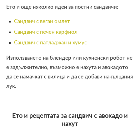
Ето и още няколко идеи за постни сандвичи:
Сандвич с веган омлет
Сандвич с печен карфиол
Сандвич с патладжан и хумус
Използването на блендер или кухненски робот не
е задължително, възможно е нахута и авокадото
да се намачкат с вилица и да се добави накълцания
лук.
Ето и рецептата за сандвич с авокадо и
нахут