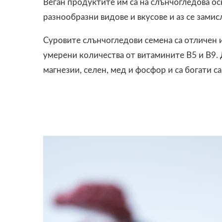
Веган продуктите им са на слънчогледова осн
разнообразни видове и вкусове и аз се замис
Суровите слънчогледови семена са отличен и
умерени количества от витамините В5 и В9. 
магнезии, селен, мед и фосфор и са богати с