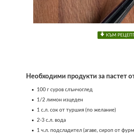
КЪМ РЕЦЕП
Необходими продукти за пастет о
100 г суров слънчоглед
1/2 лимон изцеден
1 с.л. сок от туршия (по желание)
2-3 с.л. вода
1 ч.л. подсладител (агаве, сироп от фур