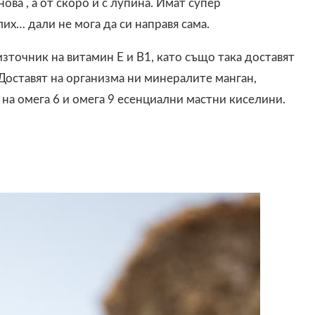
ова , а от скоро и с лупина. Имат супер
лих… дали не мога да си направя сама.
зточник на витамин Е и В1, като също така доставят
Доставят на организма ни минералите манган,
а на омега 6 и омега 9 есенциални мастни киселини.