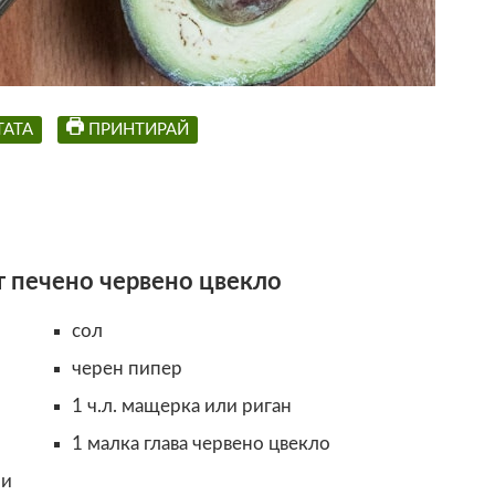
ТАТА
ПРИНТИРАЙ
т печено червено цвекло
сол
черен пипер
1 ч.л. мащерка или риган
1 малка глава червено цвекло
ми