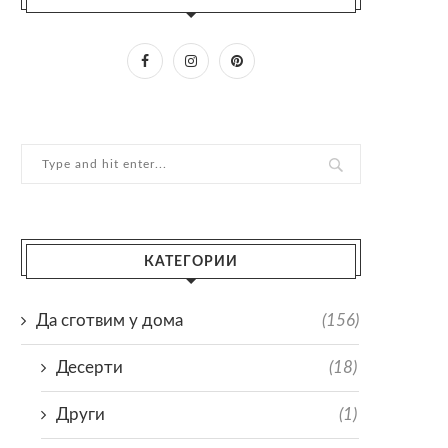
КАТЕГОРИИ
Да сготвим у дома
(156)
Десерти
(18)
Други
(1)