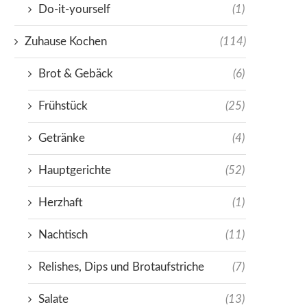
Do-it-yourself
(1)
Zuhause Kochen
(114)
Brot & Gebäck
(6)
Frühstück
(25)
Getränke
(4)
Hauptgerichte
(52)
Herzhaft
(1)
Nachtisch
(11)
Relishes, Dips und Brotaufstriche
(7)
Salate
(13)