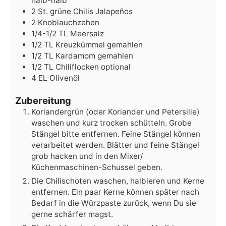
halb-halb
2
St.
grüne Chilis
Jalapeños
2
Knoblauchzehen
1/4-1/2
TL
Meersalz
1/2
TL
Kreuzkümmel
gemahlen
1/2
TL
Kardamom
gemahlen
1/2
TL
Chiliflocken
optional
4
EL
Olivenöl
Zubereitung
Koriandergrün (oder Koriander und Petersilie)
waschen und kurz trocken schütteln. Grobe
Stängel bitte entfernen. Feine Stängel können
verarbeitet werden. Blätter und feine Stängel
grob hacken und in den Mixer/
Küchenmaschinen-Schussel geben.
Die Chilischoten waschen, halbieren und Kerne
entfernen. Ein paar Kerne können später nach
Bedarf in die Würzpaste zurück, wenn Du sie
gerne schärfer magst.