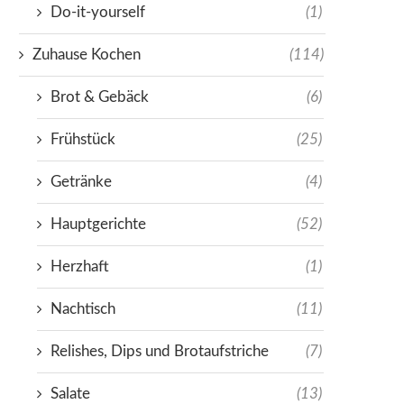
Do-it-yourself
(1)
Zuhause Kochen
(114)
Brot & Gebäck
(6)
Frühstück
(25)
Getränke
(4)
Hauptgerichte
(52)
Herzhaft
(1)
Nachtisch
(11)
Relishes, Dips und Brotaufstriche
(7)
Salate
(13)