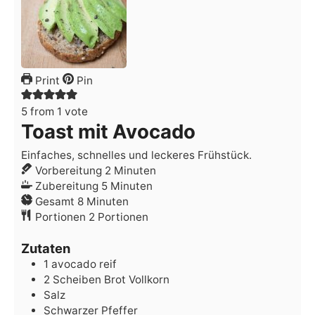
Print
Pin
5
from 1 vote
Toast mit Avocado
Einfaches, schnelles und leckeres Frühstück.
Minuten
Vorbereitung
2
Minuten
Minuten
Zubereitung
5
Minuten
Minuten
Gesamt
8
Minuten
Portionen
2
Portionen
Zutaten
1
avocado
reif
2
Scheiben
Brot
Vollkorn
Salz
Schwarzer Pfeffer