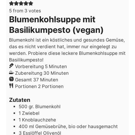
5
from
3
votes
Blumenkohlsuppe mit
Basilikumpesto (vegan)
Blumenkohl ist ein köstliches und gesundes Gemüse,
das es nicht verdient hat, immer nur eingelegt zu
werden. Probiere diese leckere Blumenkohlsuppe mit
Basilikumpesto!
Minuten
Vorbereitung
5
Minuten
Minuten
Zubereitung
30
Minuten
Minuten
Gesamt
37
Minuten
Portionen
2
Portionen
Zutaten
500
gr.
Blumenkohl
1
Zwiebel
1
Knoblauchzehe
400
ml
Gemüsebrühe,
bio oder hausgemacht
3
Esslöffel
Olivenöl