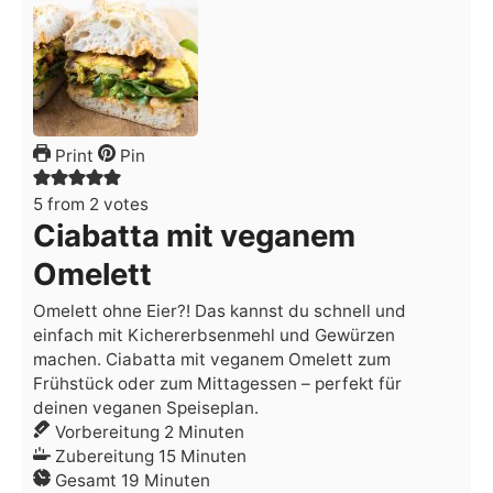
Print
Pin
5
from
2
votes
Ciabatta mit veganem
Omelett
Omelett ohne Eier?! Das kannst du schnell und
einfach mit Kichererbsenmehl und Gewürzen
machen. Ciabatta mit veganem Omelett zum
Frühstück oder zum Mittagessen – perfekt für
deinen veganen Speiseplan.
Minuten
Vorbereitung
2
Minuten
Minuten
Zubereitung
15
Minuten
Minuten
Gesamt
19
Minuten