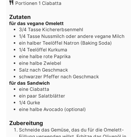
Portionen
1
Ciabatta
Zutaten
für das vegane Omelett
3/4
Tasse
Kichererbsenmehl
1/4
Tasse
Nussmilch
oder andere vegane Milch
ein halber Teelöffel Natron
(Baking Soda)
1/4
Teelöffel
Kurkuma
eine halbe rote Paprika
eine halbe Zwiebel
Salz
nach Geschmack
schwarzer Pfeffer
nach Geschmack
für das Sandwich
eine Ciabatta
ein paar
Salatblätter
1/4
Gurke
eine halbe Avocado
(optional)
Zubereitung
Schneide das Gemüse, das du für die Omelett-
Füllung verwenden willst. Erhitze das Olivenöl in