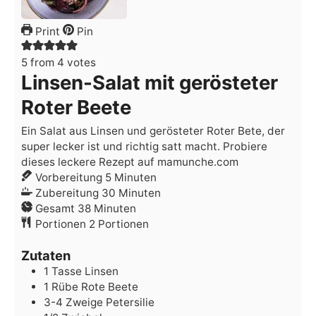
Print
Pin
5
from
4
votes
Linsen-Salat mit gerösteter
Roter Beete
Ein Salat aus Linsen und gerösteter Roter Bete, der
super lecker ist und richtig satt macht. Probiere
dieses leckere Rezept auf mamunche.com
Minuten
Vorbereitung
5
Minuten
Minuten
Zubereitung
30
Minuten
Minuten
Gesamt
38
Minuten
Portionen
2
Portionen
Zutaten
1
Tasse
Linsen
1
Rübe
Rote Beete
3-4
Zweige
Petersilie