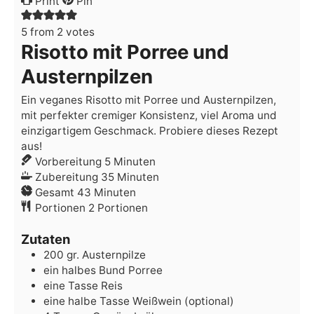
Print
Pin
5
from
2
votes
Risotto mit Porree und
Austernpilzen
Еin veganes Risotto mit Porree und Austernpilzen,
mit perfekter cremiger Konsistenz, viel Aroma und
einzigartigem Geschmack. Probiere dieses Rezept
aus!
Minuten
Vorbereitung
5
Minuten
Minuten
Zubereitung
35
Minuten
Minuten
Gesamt
43
Minuten
Portionen
2
Portionen
Zutaten
200
gr.
Austernpilze
ein halbes
Bund
Porree
eine
Tasse
Reis
eine halbe
Tasse
Weißwein
(optional)