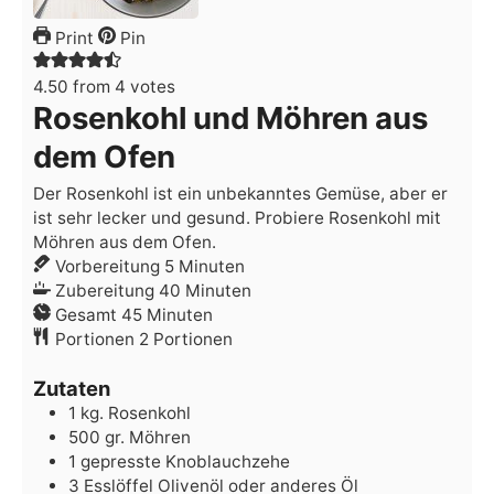
Print
Pin
4.50
from
4
votes
Rosenkohl und Möhren aus
dem Ofen
Der Rosenkohl ist ein unbekanntes Gemüse, aber er
ist sehr lecker und gesund. Probiere Rosenkohl mit
Möhren aus dem Ofen.
Minuten
Vorbereitung
5
Minuten
Minuten
Zubereitung
40
Minuten
Minuten
Gesamt
45
Minuten
Portionen
2
Portionen
Zutaten
1
kg.
Rosenkohl
500
gr.
Möhren
1
gepresste Knoblauchzehe
3
Esslöffel
Olivenöl
oder anderes Öl