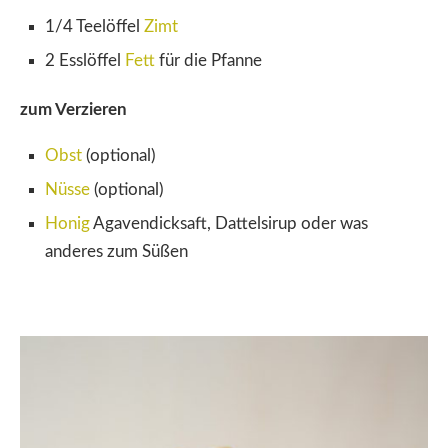
1/4 Teelöffel
Zimt
2 Esslöffel
Fett
für die Pfanne
zum Verzieren
Obst
(optional)
Nüsse
(optional)
Honig
Agavendicksaft, Dattelsirup oder was
anderes zum Süßen