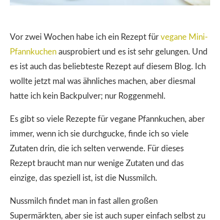
Vor zwei Wochen habe ich ein Rezept für
vegane Mini-
Pfannkuchen
ausprobiert und es ist sehr gelungen. Und
es ist auch das beliebteste Rezept auf diesem Blog. Ich
wollte jetzt mal was ähnliches machen, aber diesmal
hatte ich kein Backpulver; nur Roggenmehl.
Es gibt so viele Rezepte für vegane Pfannkuchen, aber
immer, wenn ich sie durchgucke, finde ich so viele
Zutaten drin, die ich selten verwende. Für dieses
Rezept braucht man nur wenige Zutaten und das
einzige, das speziell ist, ist die Nussmilch.
Nussmilch findet man in fast allen großen
Supermärkten, aber sie ist auch super einfach selbst zu